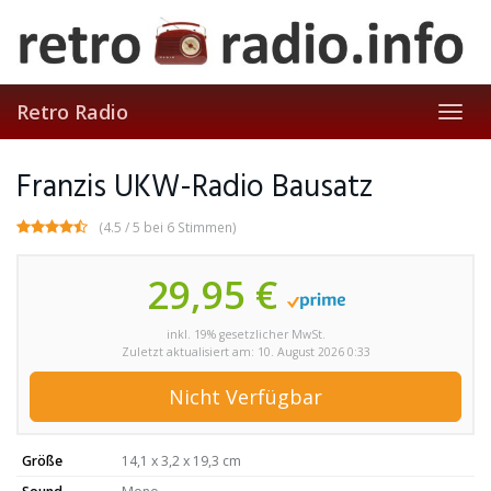
Skip
to
main
content
Retro Radio
Toggl
navig
Franzis UKW-Radio Bausatz
(4.5 / 5 bei 6 Stimmen)
29,95 €
inkl. 19% gesetzlicher MwSt.
Zuletzt aktualisiert am: 10. August 2026 0:33
Nicht Verfügbar
Größe
14,1 x 3,2 x 19,3 cm